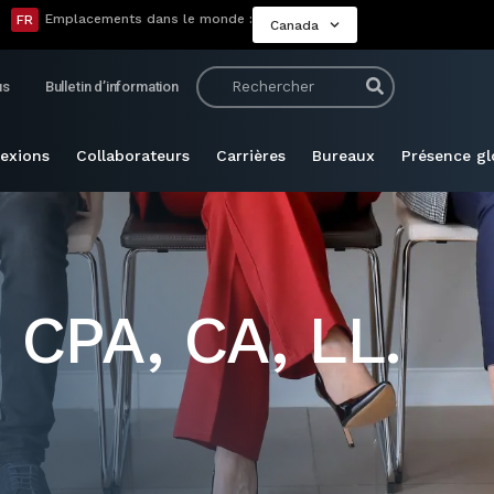
Emplacements dans le monde :
FR
Canada
us
Bulletin d’information
lexions
Collaborateurs
Carrières
Bureaux
Présence gl
 CPA, CA, LL.