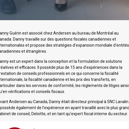
anny Guérin est associé chez Andersen au bureau de Montréal au
anada. Danny travaille sur des questions fiscales canadiennes et
nternationales et propose des stratégies d’expansion mondiale d’entité
anadiennes et étrangères.
anny est un expert dans la conception et la formulation de solutions
réatives et efficaces. Il possède plus de 15 ans d’expériences dans la
restation de conseils professionnels en ce qui concerne la fiscalité
nternationale, la fiscalité canadienne et les prix des transferts, en
articulier dans les services de conformité, les règlements de litiges ainsi
u’en vérifications et conseils fiscaux.
vant Andersen au Canada, Danny était directeur principal à SNC Lavalin
l possède également de l’expérience en ayant travaillé avec le plus gran
abinet de conseil, Deloitte, et en tant qu’expert fiscal interne du secteur.