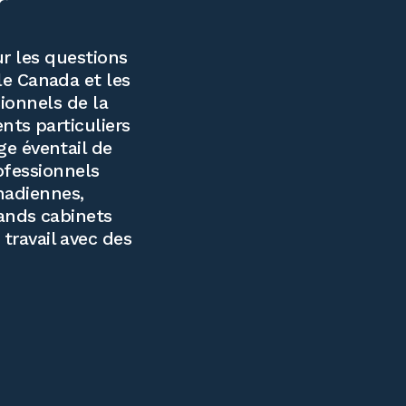
r
r les questions
le Canada et les
ionnels de la
ents particuliers
ge éventail de
ofessionnels
nadiennes,
rands cabinets
travail avec des