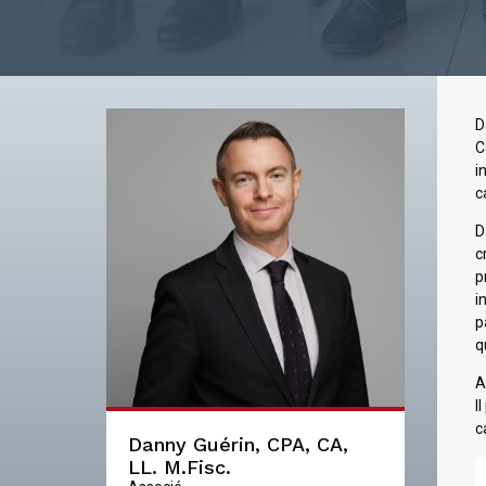
D
C
i
c
D
c
p
i
p
q
A
I
c
Danny Guérin, CPA, CA,
LL. M.Fisc.