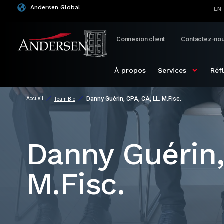
Andersen Global
EN
Connexion client
Contactez-no
À propos
Services
Réf
Danny Guérin, CPA, CA, LL. M.Fisc.
Accueil
Team Bio
Danny Guérin,
M.Fisc.