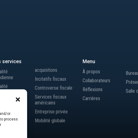
 services
Menu
acquisitions
alité
À propos
Burea
adienne
Incitatifs fiscaux
Collaborateurs
Prése
alité
Controverse fiscale
Réflexions
Salle 
rnationale
Services fiscaux
Carrières
 de transfert
américains
 indirecte
Entreprise privée
 and/or
ons et
 to process
Mobilité globale
r