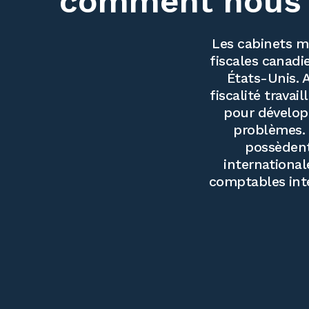
comment nous 
Les cabinets m
fiscales canadi
États-Unis. 
fiscalité travai
pour développ
problèmes. 
possèdent
international
comptables inte