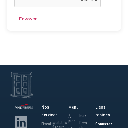
Nos
Menu
Liens
services
rapides
Bureaux
À
propos
Incitatifs
Présence
Fiscalité
Contactez-
fiscaux
globale