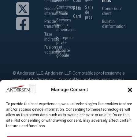
Collaborateurs
canadienne
nous
Controverse
Salle
Réflexions
Fiscalité
Connexion
fiscale
de
internationale
client
Carrières
presse
Services
Prix de
Bulletin
fiscaux
transfert
d’information
américains
Taxe
Entreprise
indirecte
privée
Fusions et
Mobilité
acquisitions
globale
© Andersen LLC, Andersen LLP, Comptables professionnels
agréés, et Andersen Inc., Comptables professionnels agréés.
Andersen LLP et Andersen Inc. sont les cabinets membres
Manage Consent
canadiens d’Andersen Global, un verein suisse composé de
cabinets membres juridiquement distincts et indépendants
To provide the best experiences, we use technologies like cookies to store
situés à travers le monde, offrant leurs services sous leur
and/or access device information. Consenting to these technologies will
propre nom ou sous la marque « Andersen ». Andersen
allow us to process data such as browsing behavior or unique IDs on this
Global ne fournit aucun service et n’assume aucune
site. Not consenting or withdrawing consent, may adversely affect certain
responsabilité pour les actions des cabinets membres, et les
features and functions.
cabinets membres n’assument aucune responsabilité pour