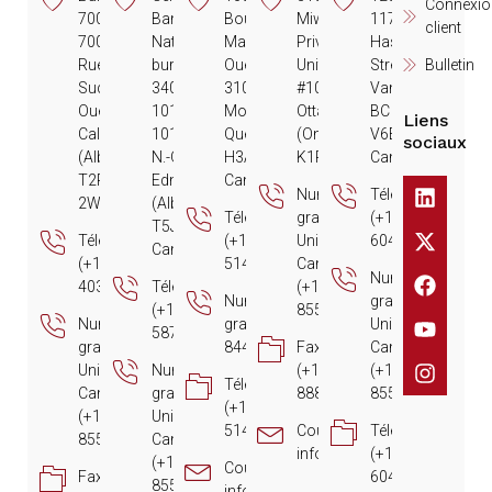
Connexio
700
Banque
Boulevard de
Miwate
1177 West
client
700, 2e
Nationale,
Maisonneuve
Private
Hastings
Rue
bureau
Ouest, Suite
Unité
Street
Bulletin
Sud-
3400
310
#100
Vancouver,
Ouest
10180 –
Montréal,
Ottawa
BC
Liens
Calgary
101e Rue
Quebec
(Ontario)
V6E 2K3
sociaux
(Alberta)
N.-O.
H3A 3C8
K1R 0E2
Canada
T2P
Edmonton
Canada
Numéro
Téléphone :
2W1
(Alberta)
Téléphone :
gratuit (États-
(+1)
T5J 3S4,
Téléphone :
(+1)
Unis et
604.448.0200
Canada
(+1)
514.419.8919
Canada) :
Numéro
403.718.0200
Téléphone :
(+1)
Numéro
gratuit (États-
(+1)
855.448.0200
Numéro
gratuit : (+1)
Unis et
587.525.6800
gratuit (États-
844.234.9053
Fax gratuit :
Canada) :
Unis et
Numéro
(+1)
(+1)
Télécopieur :
Canada) :
gratuit (États-
888.418.8379
855.448.0200
(+1)
(+1)
Unis et
514.221.4665
Courriel :
Télécopieur :
855.448.0200
Canada) :
info@ca.Andersen.com
(+1)
(+1)
Courriel :
Fax gratuit :
604.448.9294
855.448.0200
info@ca.Andersen.com