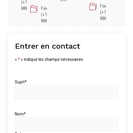
(+1)
Fax gratuit :
888.418.8379
Fax gratuit :
(+1)
(+1)
888.418.8379
888.418.8379
Entrer en contact
«
*
» indique les champs nécessaires
Sujet
*
Nom
*