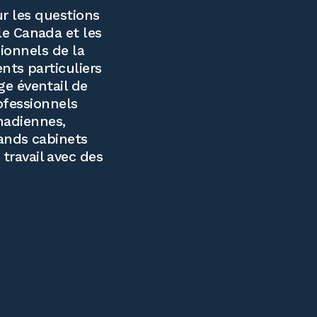
r les questions
le Canada et les
ionnels de la
ents particuliers
ge éventail de
ofessionnels
nadiennes,
rands cabinets
travail avec des