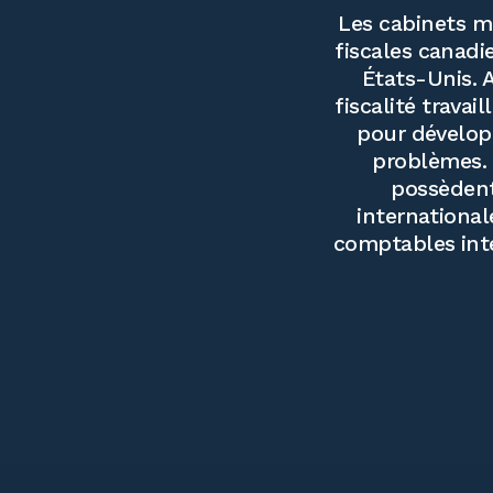
Les cabinets m
fiscales canadi
États-Unis. 
fiscalité travai
pour développ
problèmes. 
possèdent
international
comptables inte