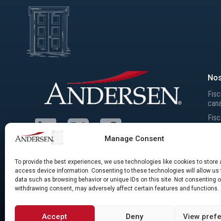
Nos
Fisc
can
Fisc
inte
Manage Consent
Prix
Taxe
To provide the best experiences, we use technologies like cookies to store
Fusi
access device information. Consenting to these technologies will allow us
data such as browsing behavior or unique IDs on this site. Not consenting o
withdrawing consent, may adversely affect certain features and functions.
© Andersen LLC, Andersen LLP, Comptables professionnels agréés, et Andersen
Accept
Deny
View pref
juridiquement distincts et indépendants situés à travers le monde, offrant leurs s