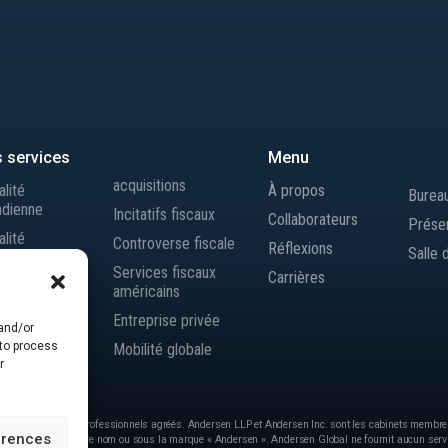
 services
Menu
acquisitions
alité
À propos
Burea
adienne
Incitatifs fiscaux
Collaborateurs
Prése
alité
Controverse fiscale
Réflexions
Salle 
rnationale
Services fiscaux
Carrières
 de transfert
américains
 indirecte
Entreprise privée
 and/or
ons et
 to process
Mobilité globale
r
 Inc., Comptables professionnels agréés. Andersen LLP et Andersen Inc. sont les cabinets membr
erences
ervices sous leur propre nom ou sous la marque « Andersen ». Andersen Global ne fournit aucun serv